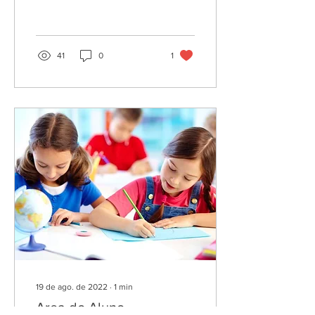
41
0
1
19 de ago. de 2022
∙
1
min
Area do Aluno