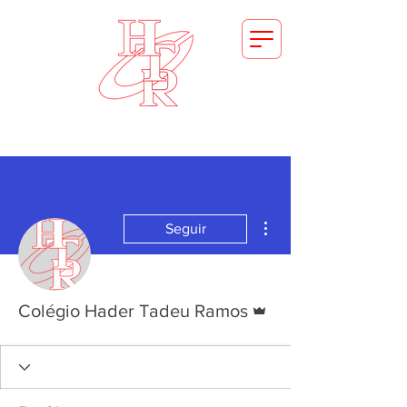
FAÇA SUA MATRICULA
Mais ações
Seguir
Administrador
Colégio Hader Tadeu Ramos