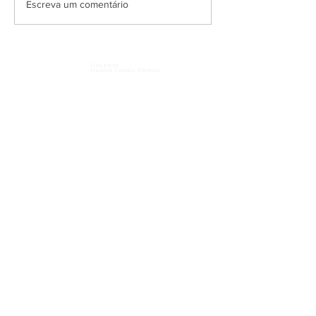
Escreva um comentário
CONTATOS
(11)
99841-9493
Tel:
(11) 5625-5201
Receba nossos Informativos
Assinar