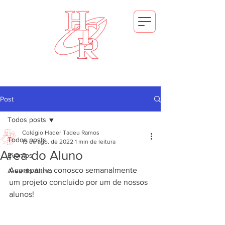
FAÇA SUA MATRICULA
Post
Todos posts
Colégio Hader Tadeu Ramos
Todos posts
19 de ago. de 2022
1 min de leitura
Area do Aluno
Eventos
Acompanhe conosco semanalmente 
Area do Aluno
um projeto concluido por um de nossos 
alunos!